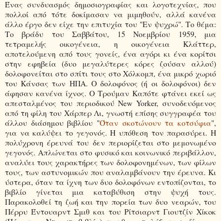
Ένας συνδυασμός δημοσιογραφίας και λογοτεχνίας, που
πολλοί από τότε δοκίμασαν να μιμηθούν, αλλά κανένα
άλλο έργο δεν είχε την επιτυχία του "Εν ψυχρώ". Το θέμα:
Το βράδυ του Σαββάτου, 15 Νοεμβρίου 1959, μια
τετραμελής οικογένεια, η οικογένεια Κλάττερ,
αποτελούμενη από τους γονείς, ένα αγόρι κι ένα κορίτσι
στην εφηβεία (δυο μεγαλύτερες κόρες ζούσαν αλλού)
δολοφονείται στο σπίτι τους στο Χόλκομπ, ένα μικρό χωριό
του Κάνσας των ΗΠΑ. Ο δολοφόνος (ή οι δολοφόνοι) δεν
άφησαν κανένα ίχνος. Ο Τρούμαν Καπότε φτάνει εκεί ως
απεσταλμένος του περιοδικού New Yorker, συνοδευόμενος
από τη φίλη του Χάρπερ Λι, γνωστή επίσης συγγραφέα του
άλλου διάσημου βιβλίου "
Όταν σκοτώνουν τα κοτσύφια
",
για να καλύψει το γεγονός. Η υπόθεση τον παρασύρει. Η
πολύχρονη έρευνά του δεν περιορίζεται στο μεμονωμένο
γεγονός. Απλώνεται στο φυσικό και κοινωνικό περιβάλλον,
αναλύει τους χαρακτήρες των δολοφονημένων, των φίλων
τους, των αστυνομικών που αναλαμβάνουν την έρευνα. Κι
ύστερα, όταν τα ίχνη των δυο δολοφόνων εντοπίζονται, το
βιβλίο γίνεται μια καταβύθιση στην ψυχή τους.
Παρακολοθεί τη ζωή και την πορεία των δυο νεαρών, του
Πέρρυ Έντουαρντ Σμιθ και του Ρίτσιαρντ Γιουτζίν Χίκοκ