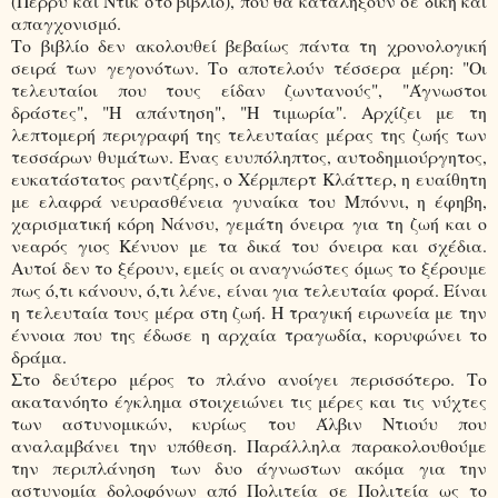
(Πέρρυ και Ντικ στο βιβλίο), που θα καταλήξουν σε δίκη και
απαγχονισμό.
Το βιβλίο δεν ακολουθεί βεβαίως πάντα τη χρονολογική
σειρά των γεγονότων. Το αποτελούν τέσσερα μέρη: "Οι
τελευταίοι που τους είδαν ζωντανούς", "Άγνωστοι
δράστες", "Η απάντηση", "Η τιμωρία". Αρχίζει με τη
λεπτομερή περιγραφή της τελευταίας μέρας της ζωής των
τεσσάρων θυμάτων. Ένας ευυπόληπτος, αυτοδημιούργητος,
ευκατάστατος ραντζέρης, ο Χέρμπερτ Κλάττερ, η ευαίθητη
με ελαφρά νευρασθένεια γυναίκα του Μπόννι, η έφηβη,
χαρισματική κόρη Νάνσυ, γεμάτη όνειρα για τη ζωή και ο
νεαρός γιος Κένυον με τα δικά του όνειρα και σχέδια.
Αυτοί δεν το ξέρουν, εμείς οι αναγνώστες όμως το ξέρουμε
πως ό,τι κάνουν, ό,τι λένε, είναι για τελευταία φορά. Είναι
η τελευταία τους μέρα στη ζωή. Η τραγική ειρωνεία με την
έννοια που της έδωσε η αρχαία τραγωδία, κορυφώνει το
δράμα.
Στο δεύτερο μέρος το πλάνο ανοίγει περισσότερο. Το
ακατανόητο έγκλημα στοιχειώνει τις μέρες και τις νύχτες
των αστυνομικών, κυρίως του Άλβιν Ντιούυ που
αναλαμβάνει την υπόθεση. Παράλληλα παρακολουθούμε
την περιπλάνηση των δυο άγνωστων ακόμα για την
αστυνομία δολοφόνων από Πολιτεία σε Πολιτεία ως το