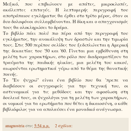
Μεξικό, που επιβιώνουν με απάτες, μικροκλοπές,
ακάλυπτες επιταγές. Η λεπτομερής περιγραφή του
αποτρόπαιου εγκλήματος θα έρθει στο τρίτο μέρος, όταν οι
δυο δολοφόνοι συλλαμβάνονται. Η δίκη και ο απαγχονισμός
τους θα ολοκληρώσει το δράμα.
Το βιβλίο πάει πολύ πιο πέρα από την περιγραφή του
εγκλήματος, την ανακάλυψη των δραστών και την τιμωρία
τους. Στις 500 περίπου σελίδες του ξεδιπλώνεται η Αμερική
της δεκαετίας του '50 και '60. Γίνεται μια εμβάθυνση στη
μελέτη των χαρακτήρων, στο ρόλο που διαδραματίζουν τα
τραύματα της παιδικής ηλικίας, μια μελέτη του κακού,
αιωρούνται ερωτηματικά γύρω από το θέμα της θανατικής
ποινής.
Το "Εν ψυχρώ" είναι ένα βιβλίο που θα 'πρεπε να
διαβάσουν οι συγγραφείς για την τεχνική του, οι
αστυνομικοί για τις μεθόδους και την αφοσίωση στη
δουλειά τους, οι ψυχολόγοι για τη μελέτη των χαρακτήρων,
οι νομικοί για τα ερωτήματα που θέτει η δικαιοσύνη, ο κάθε
βιβλιόφιλος για να απολαύσει ένα μοναδικό ανάγνωσμα.
anagnostria
στις
5:54 μ.μ.
2 σχόλια: