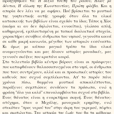
Προηγήθηκαν τα:
Η δεξιά τσέπη του ράσου, Ήλιος με
δόντια, Η άλωση της Κωνσταντίας, Πρώτη φλέβα.
Και η
απορία δεν λέει να με αφήσει. Πού βρίσκεται το μυστικό
της γοητευτικής αυτής γραφής όταν όλα τα υλικά
κατασκευής των βιβλίων είναι σχεδόν τα ίδια; Τόπος η Χίος
(ακόμα κι αν δεν δηλώνεται, εννοείται), γλώσσα απλή,
καθημερινή, εμπλουτισμένη με τοπικά διαλεκτικά στοχεία,
χαρακτήρες συνήθεις άνθρωποι του νησιού, γεγονότα κοινά
σε κάθε μικρή κοινωνία, μέγεθος των ιστοριών ευσύνοπτο.
Κι όμως με κάποιο μαγικό τρόπο τα ίδια υλικά
αναμειγνύονται και μας δίνουν ιστορίες μοναδικές, μας
γεννούν σκέψεις που κρατάνε καιρό.
Στο τελευταίο βιβλίο κέντρο βάρους είναι οι πρόσφυγες
που καταφθάνουν θαλασσοπνιγμένοι στο νησί, οι άνθρωποι
που τους συντρέχουν, αλλά και οι προσωπικές ιστορίες του
καθενός που συχνά συμπλέκονται. Απ' το παρόν πάνε
χρόνια πίσω, θαμμένα μυστικά αποκαλύπτονται,
παράξενες συμπτώσεις συνδέουν τα πρόσωπα, ενώ η
φράση "όλα για καλό" επαναλαμβάνεται συχνά στο βιβλίο.
Ένας θάνατος είναι η εναρκτήρια σκηνή. Ένας θάνατος-
ατύχημα, όταν ο Μιχάλης, μοναχικός ερημίτης, ενώ
στεκόταν "προς νερού του" στην άκρη του γκρεμού, πέφτει
και σκοτώνεται. Την ιστορία της ζωής του θα τη μάθουμε