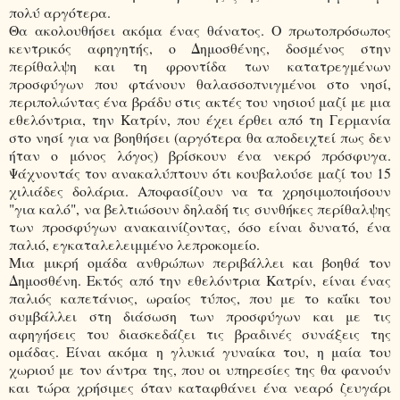
πολύ αργότερα.
Θα ακολουθήσει ακόμα ένας θάνατος. Ο πρωτοπρόσωπος
κεντρικός αφηγητής, ο Δημοσθένης, δοσμένος στην
περίθαλψη και τη φροντίδα των κατατρεγμένων
προσφύγων που φτάνουν θαλασσοπνιγμένοι στο νησί,
περιπολώντας ένα βράδυ στις ακτές του νησιού μαζί με μια
εθελόντρια, την Κατρίν, που έχει έρθει από τη Γερμανία
στο νησί για να βοηθήσει (αργότερα θα αποδειχτεί πως δεν
ήταν ο μόνος λόγος) βρίσκουν ένα νεκρό πρόσφυγα.
Ψάχνοντάς τον ανακαλύπτουν ότι κουβαλούσε μαζί του 15
χιλιάδες δολάρια. Αποφασίζουν να τα χρησιμοποιήσουν
"για καλό", να βελτιώσουν δηλαδή τις συνθήκες περίθαλψης
των προσφύγων ανακαινίζοντας, όσο είναι δυνατό, ένα
παλιό, εγκαταλελειμμένο λεπροκομείο.
Μια μικρή ομάδα ανθρώπων περιβάλλει και βοηθά τον
Δημοσθένη. Εκτός από την εθελόντρια Κατρίν, είναι ένας
παλιός καπετάνιος, ωραίος τύπος, που με το καΐκι του
συμβάλλει στη διάσωση των προσφύγων και με τις
αφηγήσεις του διασκεδάζει τις βραδινές συνάξεις της
ομάδας. Είναι ακόμα η γλυκιά γυναίκα του, η μαία του
χωριού με τον άντρα της, που οι υπηρεσίες της θα φανούν
και τώρα χρήσιμες όταν καταφθάνει ένα νεαρό ζευγάρι